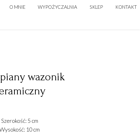
O MNIE
WYPOŻYCZALNIA
SKLEP
KONTAKT
STELAŻE, ŚCIANKI
DEKORACJE DO DOMU
POSTUMENTY
DLA FLORYSTÓW
ŚWIECZNIKI | LAMPIONY
NACZYNIA NA KWIATY
DO KOMPOZYCJI WYSOKICH
piany wazonik
KOSZE NATURALNE I BUTLE
eramiczny
TEKSTYLIA
PODTALERZE
NUMERACJA STOŁÓW
Szerokość: 5 cm
Wysokość: 10 cm
DEKORACJE PODWIESZANE