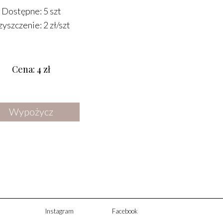
DODATKI
Dostępne: 5 szt
yszczenie: 2 zł/szt
OŚWIETLENIE
LUSTRA
STREFA CHILLOUT
Cena: 4 zł
KWIATY SUSZONE I SZTUCZNE
Wypożycz
Instagram
Facebook