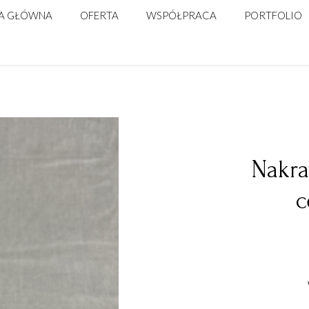
A GŁÓWNA
OFERTA
WSPÓŁPRACA
PORTFOLIO
ŚLUB
DLA FIRM
WARSZTATY FLORYSTYCZNE
Nakra
c