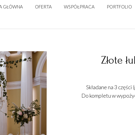
A GŁÓWNA
OFERTA
WSPÓŁPRACA
PORTFOLIO
ŚLUB
DLA FIRM
WARSZTATY FLORYSTYCZNE
Złote łu
Składane na 3 części 
Do kompletu w wypożycz