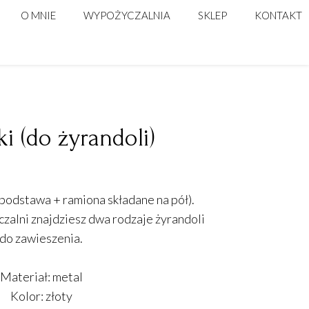
O MNIE
WYPOŻYCZALNIA
SKLEP
KONTAKT
STELAŻE, ŚCIANKI
DEKORACJE DO DOMU
POSTUMENTY
DLA FLORYSTÓW
ŚWIECZNIKI | LAMPIONY
NACZYNIA NA KWIATY
ki (do żyrandoli)
DO KOMPOZYCJI WYSOKICH
KOSZE NATURALNE I BUTLE
(podstawa + ramiona składane na pół).
TEKSTYLIA
alni znajdziesz dwa rodzaje żyrandoli
PODTALERZE
do zawieszenia.
NUMERACJA STOŁÓW
Materiał: metal
DEKORACJE PODWIESZANE
Kolor: złoty