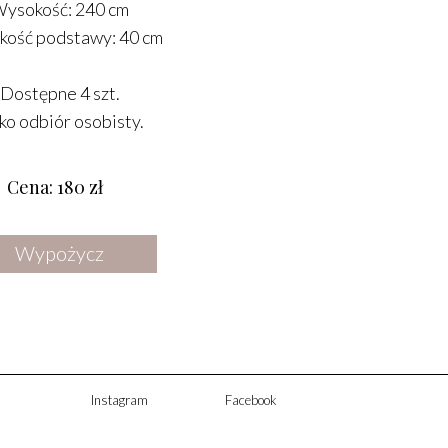
ysokość: 240 cm
DODATKI
kość podstawy: 40 cm
OŚWIETLENIE
LUSTRA
Dostępne 4 szt.
ko odbiór osobisty.
STREFA CHILLOUT
KWIATY SUSZONE I SZTUCZNE
Cena: 180 zł
Wypożycz
Instagram
Facebook