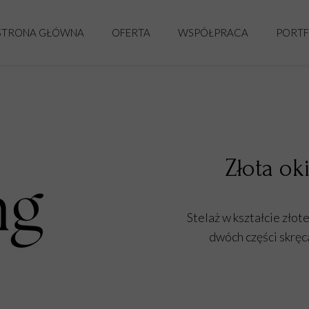
STRONA GŁÓWNA
OFERTA
WSPÓŁPRACA
PORTF
ŚLUB
DLA FIRM
WARSZTATY FLORYSTYCZNE
Złota ok
Stelaż w kształcie złot
dwóch części skręc