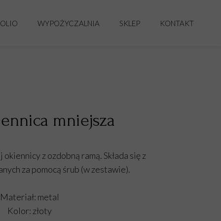
OLIO
WYPOŻYCZALNIA
SKLEP
KONTAKT
STELAŻE, ŚCIANKI, POSTUMENTY
WIANKI
NACZYNIA NA KWIATY
DLA FLORYSTÓW
ŚWIECZNIKI
NUMERACJA STOŁÓW
iennica mniejsza
TEKSTYLIA
PODTALERZE
ej okiennicy z ozdobną ramą. Składa się z
DODATKI
anych za pomocą śrub (w zestawie).
OŚWIETLENIE
Materiał: metal
KWIATY SUSZONE I SZTUCZNE
Kolor: złoty