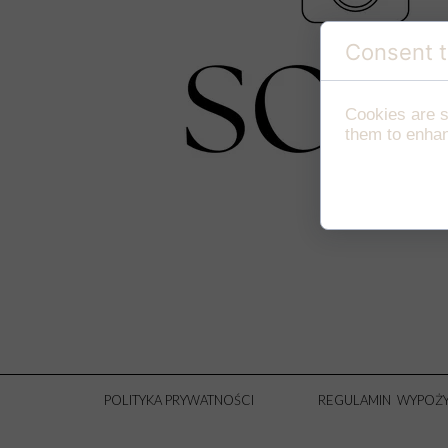
Consent t
Cookies are s
them to enhanc
POLITYKA PRYWATNOŚCI
REGULAMIN WYPOŻY