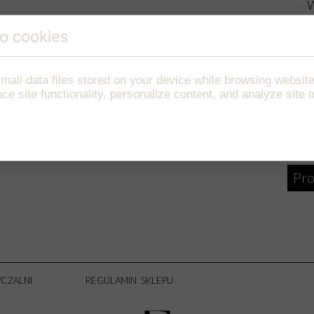
W
S
o cookies
mall data files stored on your device while browsing websi
Tyl
e site functionality, personalize content, and analyze site tr
Customize
Pro
CZALNI
REGULAMIN SKLEPU