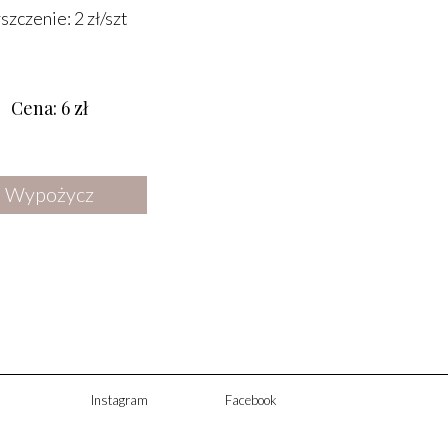
DODATKI
szczenie: 2 zł/szt
OŚWIETLENIE
LUSTRA
Cena: 6 zł
STREFA CHILLOUT
KWIATY SUSZONE I SZTUCZNE
Wypożycz
Instagram
Facebook