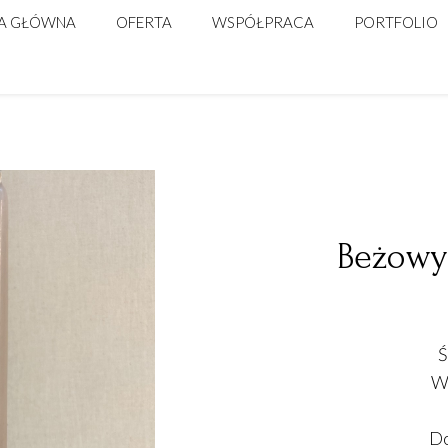
A GŁÓWNA
OFERTA
WSPÓŁPRACA
PORTFOLIO
ŚLUB
DLA FIRM
WARSZTATY FLORYSTYCZNE
Beżowy
Ś
Wy
Do