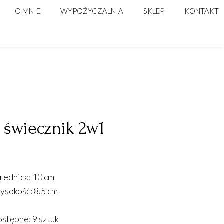
O MNIE
WYPOŻYCZALNIA
SKLEP
KONTAKT
STELAŻE, ŚCIANKI
DEKORACJE DO DOMU
POSTUMENTY
DLA FLORYSTÓW
ŚWIECZNIKI | LAMPIONY
NACZYNIA NA KWIATY
DO KOMPOZYCJI WYSOKICH
 świecznik 2w1
KOSZE NATURALNE I BUTLE
TEKSTYLIA
PODTALERZE
rednica: 10 cm
NUMERACJA STOŁÓW
sokość: 8,5 cm
DEKORACJE PODWIESZANE
stępne: 9 sztuk