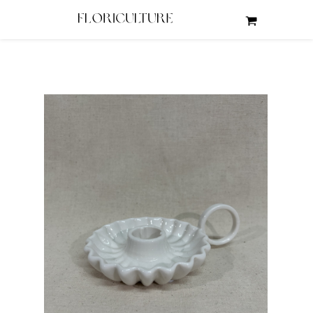
wróć do: świeczniki na świece podłużne