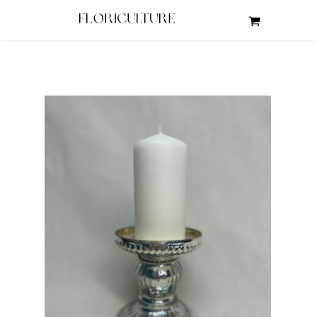
wróć do: świeczniki na świecę walcową