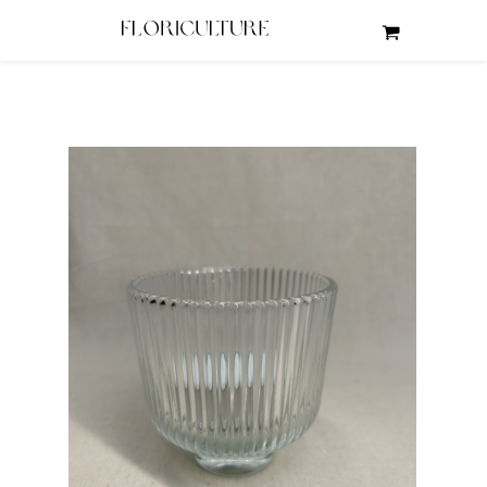
wróć do: świeczniki na świecę tealight