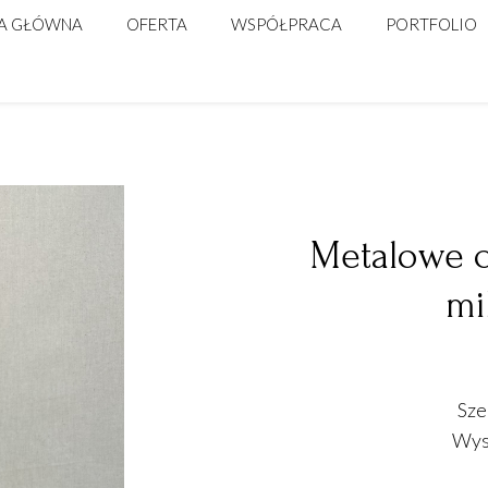
A GŁÓWNA
OFERTA
WSPÓŁPRACA
PORTFOLIO
ŚLUB
DLA FIRM
WARSZTATY FLORYSTYCZNE
Metalowe c
mi
Sze
Wyso