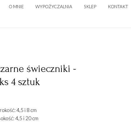
O MNIE
WYPOŻYCZALNIA
SKLEP
KONTAKT
STELAŻE, ŚCIANKI
DEKORACJE DO DOMU
POSTUMENTY
DLA FLORYSTÓW
ŚWIECZNIKI | LAMPIONY
NACZYNIA NA KWIATY
DO KOMPOZYCJI WYSOKICH
zarne świeczniki -
KOSZE NATURALNE I BUTLE
ks 4 sztuk
TEKSTYLIA
PODTALERZE
rokość: 4,5 i 8 cm
NUMERACJA STOŁÓW
kość: 4,5 i 20 cm
DEKORACJE PODWIESZANE