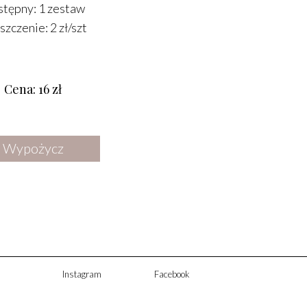
DODATKI
tępny: 1 zestaw
zczenie: 2 zł/szt
OŚWIETLENIE
LUSTRA
Cena: 16 zł
STREFA CHILLOUT
KWIATY SUSZONE I SZTUCZNE
Wypożycz
Instagram
Facebook