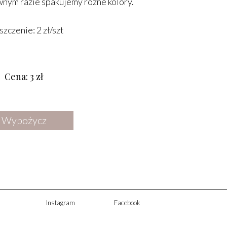
nym razie spakujemy różne kolory.
DODATKI
OŚWIETLENIE
zczenie: 2 zł/szt
LUSTRA
STREFA CHILLOUT
Cena: 3 zł
KWIATY SUSZONE I SZTUCZNE
Wypożycz
Instagram
Facebook