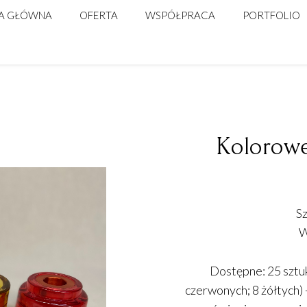
A GŁÓWNA
OFERTA
WSPÓŁPRACA
PORTFOLIO
ŚLUB
DLA FIRM
WARSZTATY FLORYSTYCZNE
Kolorowe
Sz
W
Dostępne: 25 sztuk
czerwonych; 8 żółtych)